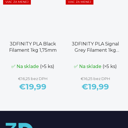
VIAC ZA MENEJ
VIAC ZA MENEJ
3DFINITY PLA Black
3DFINITY PLA Signal
Filament 1kg 1,75mm
Grey Filament 1kg
1,75mm
✅ Na sklade
(>5 ks)
✅ Na sklade
(>5 ks)
€16,25 bez DPH
€16,25 bez DPH
€19,99
€19,99
Z
á