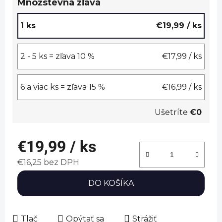
Množstevná zľava
1 ks
€19,99
/ ks
2 - 5 ks = zľava 10 %
€17,99
/ ks
6 a viac ks = zľava 15 %
€16,99
/ ks
Ušetríte
€0
€19,99
/ ks
€16,25 bez DPH
Jednotková cena:
DO KOŠÍKA
Tlač
Opýtať sa
Strážiť