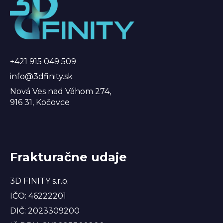
p
ä
t
i
e
+421 915 049 509
info@3dfinity.sk
Nová Ves nad Váhom 274,
916 31, Kočovce
Frakturačne udaje
3D FINITY s.r.o.
IČO: 46222201
DIČ: 2023309200