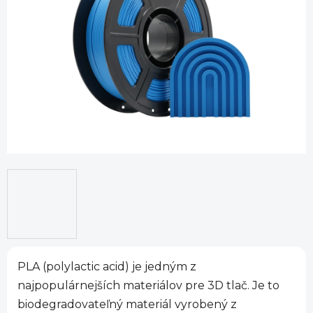
5
hviezdičiek.
PLA (polylactic acid) je jedným z
najpopulárnejších materiálov pre 3D tlač. Je to
biodegradovateľný materiál vyrobený z