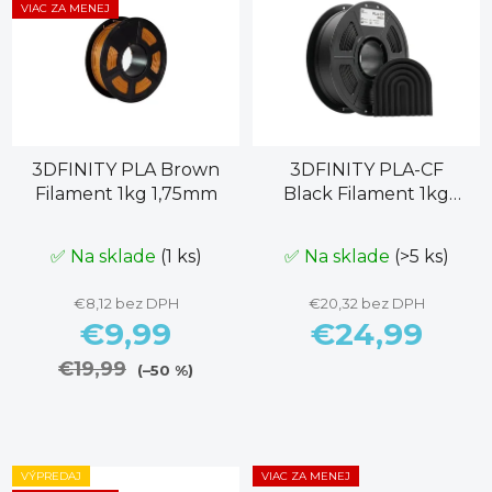
VIAC ZA MENEJ
3DFINITY PLA Brown
3DFINITY PLA-CF
Filament 1kg 1,75mm
Black Filament 1kg
1,75mm
✅ Na sklade
(1 ks)
✅ Na sklade
(>5 ks)
€8,12 bez DPH
€20,32 bez DPH
€9,99
€24,99
€19,99
(–50 %)
VÝPREDAJ
VIAC ZA MENEJ