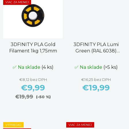
VIAC ZA MENEJ
3DFINITY PLA Gold
3DFINITY PLA Lumi
Filament 1kg 1,75mm
Green (RAL 6038)
Filament 1kg 1,75mm
✅ Na sklade
(4 ks)
✅ Na sklade
(>5 ks)
€8,12 bez DPH
€16,25 bez DPH
€9,99
€19,99
€19,99
(–50 %)
VÝPREDAJ
VIAC ZA MENEJ