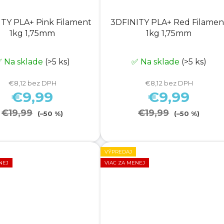
TY PLA+ Pink Filament
3DFINITY PLA+ Red Filamen
1kg 1,75mm
1kg 1,75mm
 Na sklade
(>5 ks)
✅ Na sklade
(>5 ks)
€8,12 bez DPH
€8,12 bez DPH
€9,99
€9,99
€19,99
€19,99
(–50 %)
(–50 %)
VÝPREDAJ
NEJ
VIAC ZA MENEJ