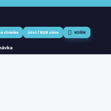
ná stránka
NÁKUPNÝ KOŠÍK
návka