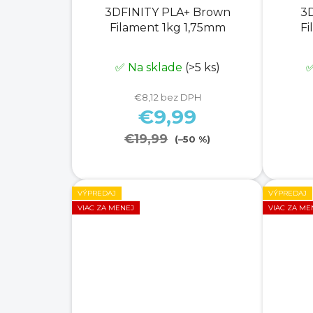
3DFINITY PLA+ Brown
3
Filament 1kg 1,75mm
Fi
✅ Na sklade
(>5 ks)
✅
€8,12 bez DPH
€9,99
€19,99
(–50 %)
VÝPREDAJ
VÝPREDAJ
VIAC ZA MENEJ
VIAC ZA ME