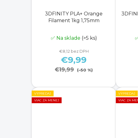
3DFINITY PLA+ Orange
3DFINI
Filament 1kg 1,75mm
✅ Na sklade
(>5 ks)
✅
€8,12 bez DPH
€9,99
€19,99
(–50 %)
VÝPREDAJ
VÝPREDAJ
VIAC ZA MENEJ
VIAC ZA ME