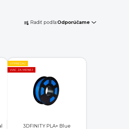
R
Radiť podľa:
Odporúčame
a
d
e
n
i
e
VÝPREDAJ
p
VIAC ZA MENEJ
r
o
d
u
k
t
o
al
3DFINITY PLA+ Blue