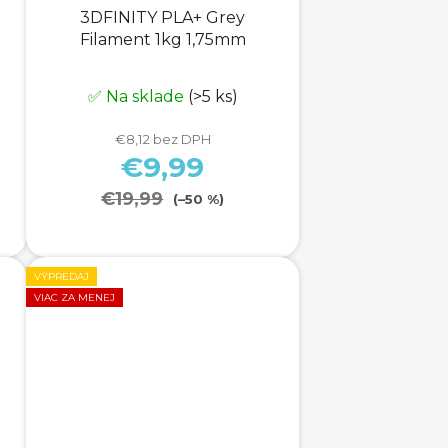
3DFINITY PLA+ Grey
Filament 1kg 1,75mm
✅ Na sklade
(>5 ks)
€8,12 bez DPH
€9,99
€19,99
(–50 %)
VÝPREDAJ
VIAC ZA MENEJ