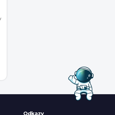
y
Odkazy