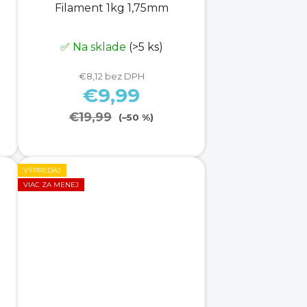
v
Filament 1kg 1,75mm
✅ Na sklade
(>5 ks)
€8,12 bez DPH
€9,99
€19,99
(–50 %)
VÝPREDAJ
VIAC ZA MENEJ