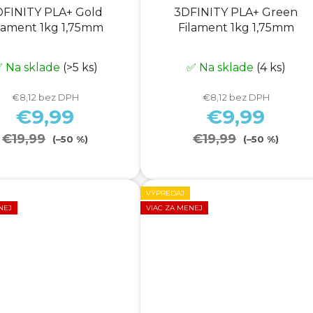
DFINITY PLA+ Gold
3DFINITY PLA+ Green
lament 1kg 1,75mm
Filament 1kg 1,75mm
 Na sklade
(>5 ks)
✅ Na sklade
(4 ks)
€8,12 bez DPH
€8,12 bez DPH
€9,99
€9,99
€19,99
€19,99
(–50 %)
(–50 %)
VÝPREDAJ
NEJ
VIAC ZA MENEJ