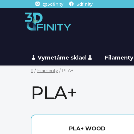
Prejsť
@3dfinity
3dfinity
na
obsah
🧹 Vymetáme sklad 🧹
Filamenty
Domov
/
Filamenty
/
PLA+
PLA+
PLA+ WOOD