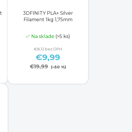
t
3DFINITY PLA+ Silver
Filament 1kg 1,75mm
✅ Na sklade
(>5 ks)
€8,12 bez DPH
€9,99
€19,99
(–50 %)