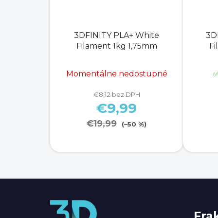
3DFINITY PLA+ White
3D
Filament 1kg 1,75mm
Fi
Momentálne nedostupné
✅
€8,12 bez DPH
€9,99
€19,99
(–50 %)
Z
á
Fra