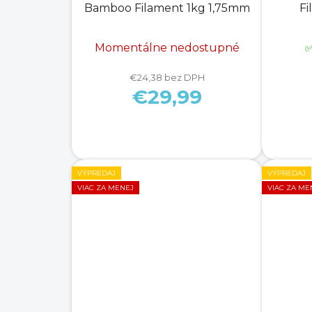
Bamboo Filament 1kg 1,75mm
Fi
k
t
Momentálne nedostupné
✅
o
v
€24,38 bez DPH
€29,99
VÝPREDAJ
VÝPREDAJ
VIAC ZA MENEJ
VIAC ZA ME