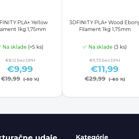
FINITY PLA+ Yellow
3DFINITY PLA+ Wood Ebon
lament 1kg 1,75mm
Filament 1kg 1,75mm
 Na sklade
(>5 ks)
✅ Na sklade
(3 ks)
€8,12 bez DPH
€9,75 bez DPH
€9,99
€11,99
€19,99
€29,99
(–50 %)
(–60 %)
O
v
l
á
d
kturačne udaje
Kategórie