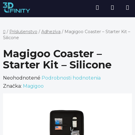
Prejsť
Hľadať
NÁKU
na
obsah
KOŠÍK
Domov
/
Príslušenstvo
/
Adhezíva
/
Magigoo Coaster – Starter Kit –
Silicone
Magigoo Coaster –
Starter Kit – Silicone
Priemerné
Neohodnotené
Podrobnosti hodnotenia
hodnotenie
Značka:
Magigoo
produktu
je
0,0
z
5
hviezdičiek.