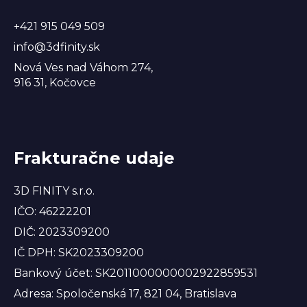
e
+421 915 049 509
info@3dfinity.sk
Nová Ves nad Váhom 274,
916 31, Kočovce
Frakturačne udaje
3D FINITY s.r.o.
IČO: 46222201
DIČ: 2023309200
IČ DPH: SK2023309200
Bankový účet: SK2011000000002922859531
Adresa: Spoločenská 17, 821 04, Bratislava