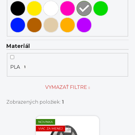
Materiál
PLA
1
VYMAZAŤ FILTRE
Zobrazených položiek:
1
V
NOVINKA
ý
VIAC ZA MENEJ