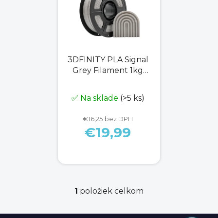
p
i
s
p
r
3DFINITY PLA Signal
o
Grey Filament 1kg
d
1,75mm
u
✅ Na sklade
(>5 ks)
k
t
€16,25 bez DPH
o
€19,99
v
1
položiek celkom
O
v
l