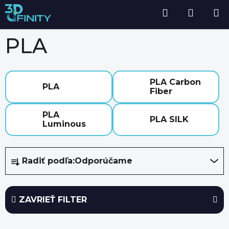
Prejsť
Hľadať
NÁKU
Domov
/
Filamenty
/
PLA
na
obsah
KOŠÍK
PLA
PLA Carbon
PLA
Fiber
PLA
PLA SILK
Luminous
R
Radiť podľa:
Odporúčame
a
d
e
ZAVRIEŤ FILTER
n
i