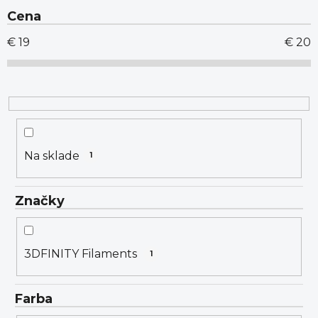
e
Cena
p
r
€
19
€
20
o
d
u
k
t
o
Na sklade
1
v
Značky
3DFINITY Filaments
1
Farba