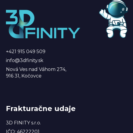
Z
á
á
d
p
a
ä
c
t
i
i
e
p
e
r
+421 915 049 509
v
info@3dfinity.sk
k
Nová Ves nad Váhom 274,
y
916 31, Kočovce
v
ý
p
i
s
Frakturačne udaje
u
3D FINITY s.r.o.
IČO: 46222201